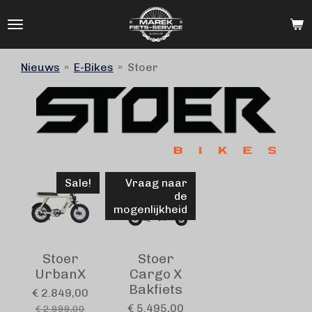
Ga
direct
naar
de
Nieuws
»
E-Bikes
»
Stoer
hoofdinhoud
Sale!
Vraag naar
de
mogenlijkheid
Stoer
Stoer
UrbanX
Cargo X
Bakfiets
€ 2.849,00
€ 5.495,00
€ 2.999,00