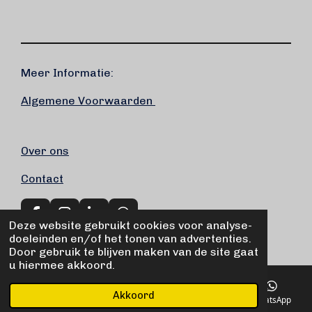
Meer Informatie:
Algemene Voorwaarden
Over ons
Contact
F
I
L
W
Deze website gebruikt cookies voor analyse-
a
n
i
h
© 2020 - 2026 Marek Fiets-service
doeleinden en/of het tonen van advertenties.
c
s
n
a
Door gebruik te blijven maken van de site gaat
e
t
k
t
u hiermee akkoord.
b
a
e
s
o
g
d
A
Akkoord
o
r
I
p
E-mailadres
Telefoonnummer
Kaart
WhatsApp
k
a
n
p