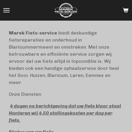
Ga
direct
naar
de
Marek Fiets-service
biedt deskundige
hoofdinhoud
fietsreparaties en onderhoud in
Blaricummermeent en omstreken. Met onze
betrouwbare en efficiënte service zorgen wij
ervoor dat uw fiets altijd in topconditie is. Wij
bieden ook een handige ophaalservice door heel
het Gooi. Huizen, Blaricum, Laren, Eemnes en
meer.
Onze Diensten
4 dagen na berichtgeving dat uw fiets klaar staat
Hanteren wij 4,50 stallingskosten per dag per
fiets.
Status van uw fiets