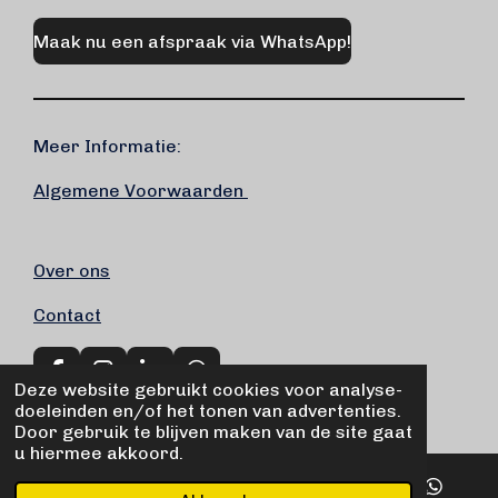
Maak nu een afspraak via WhatsApp!
Meer Informatie:
Algemene Voorwaarden
Over ons
Contact
F
I
L
W
Deze website gebruikt cookies voor analyse-
a
n
i
h
© 2020 - 2026 Marek Fiets-service
doeleinden en/of het tonen van advertenties.
c
s
n
a
Door gebruik te blijven maken van de site gaat
e
t
k
t
u hiermee akkoord.
b
a
e
s
o
g
d
A