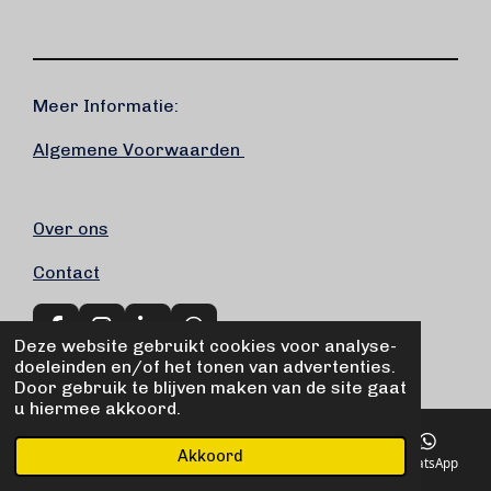
Meer Informatie:
Algemene Voorwaarden
Over ons
Contact
F
I
L
W
Deze website gebruikt cookies voor analyse-
a
n
i
h
© 2020 - 2026 Marek Fiets-service
doeleinden en/of het tonen van advertenties.
c
s
n
a
Door gebruik te blijven maken van de site gaat
e
t
k
t
u hiermee akkoord.
b
a
e
s
o
g
d
A
Akkoord
o
r
I
p
E-mailadres
Telefoonnummer
Kaart
WhatsApp
k
a
n
p