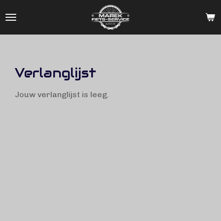
Ga
direct
naar
de
hoofdinhoud
Verlanglijst
Jouw verlanglijst is leeg.