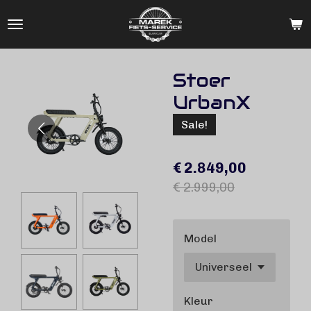
Ga
direct
naar
de
Stoer
hoofdinhoud
UrbanX
Sale!
€ 2.849,00
€ 2.999,00
Model
Kleur