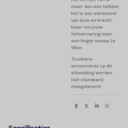
meer dan een fatbike;
het is een statement
van luxe en kracht,
klaar om jouw
fietservaring naar
een hoger niveau te
tillen.
Toonbare
accessoires op de
afbeelding worden
niet standaard
meegeleverd.
D
D
S
D
e
e
h
e
l
e
a
l
e
l
r
e
n
e
n