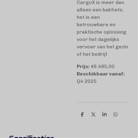
CargoX is meer dan
alleen een bakfiets;
het is een
betrouwbare en
praktische oplossing
voor het dagelijks
vervoer van het gezin
of het bedrijf.
Prijs:
€6.495,00
Beschikbaar vanaf:
Q4 2025
D
D
S
D
e
e
h
e
l
e
a
l
e
l
r
e
n
e
n