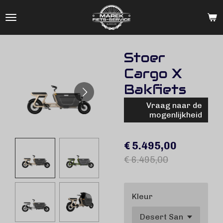
Ga
direct
naar
de
Stoer
hoofdinhoud
Cargo X
Bakfiets
Vraag naar de
mogenlijkheid
€ 5.495,00
€ 6.495,00
Kleur