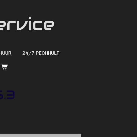
ervice
HUUR
24/7 PECHHULP
6.3