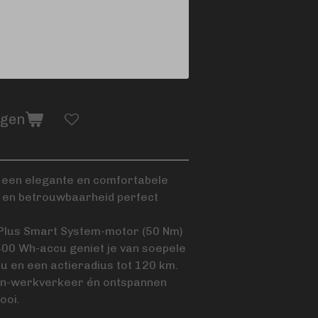
agen
 een elegante en comfortabele
mak en betrouwbaarheid perfect
 Plus Smart System-motor (50 Nm)
00 Wh-accu geniet je van soepele
u en een actieradius tot 120 km.
oon-werkverkeer én ontspannen
ooi.