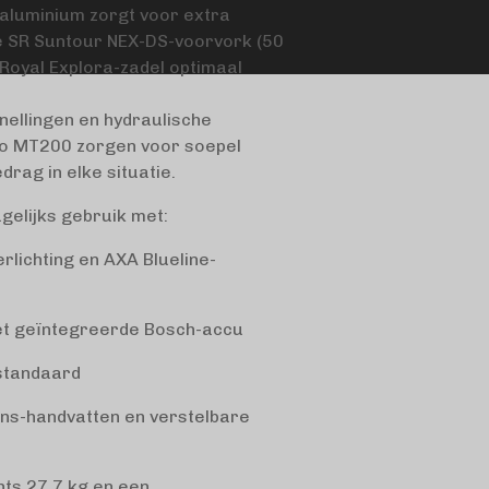
 aluminium zorgt voor extra
e SR Suntour NEX-DS-voorvork (50
Royal Explora-zadel optimaal
ellingen en hydraulische
o MT200 zorgen voor soepel
drag in elke situatie.
agelijks gebruik met:
lichting en AXA Blueline-
t geïntegreerde Bosch-accu
standaard
s-handvatten en verstelbare
hts 27,7 kg en een