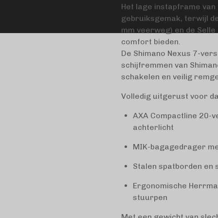
Het lage instapframe van
gebruiksgemak, terwijl d
mm veerweg) en de Selle 
comfort bieden.
De Shimano Nexus 7-versn
schijfremmen van Shiman
schakelen en veilig remge
Volledig uitgerust voor d
AXA Compactline 20-ver
achterlicht
MIK-bagagedrager me
Stalen spatborden en 
Ergonomische Herrman
stuurpen
Met een gewicht van slec