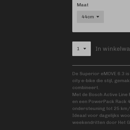
Maat
In winkelw
De Superior eMOVE 6.3 is
city e-bike die stijl, ge
combineert.
Met de Bosch Active Line
en een PowerPack Rack 4
ondersteuning tot 25 km/
Ideaal voor dagelijks w
weekendritten door Het G