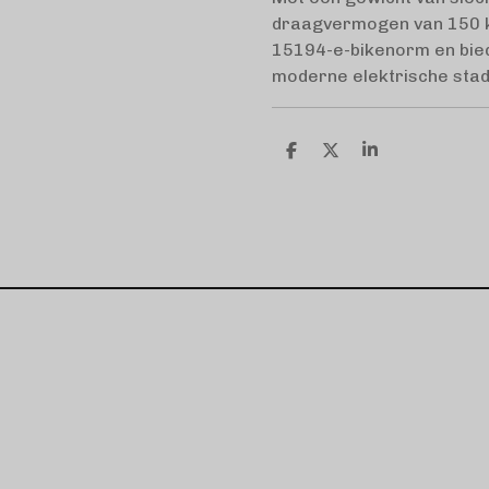
draagvermogen van 150 k
15194-e-bikenorm en biedt
moderne elektrische stad
D
D
S
e
e
h
l
e
a
e
l
r
n
e