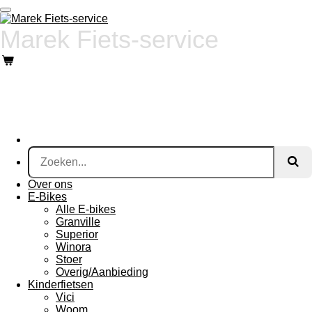
Ga
direct
Marek Fiets-service
naar
de
hoofdinhoud
Over ons
E-Bikes
Alle E-bikes
Granville
Superior
Winora
Stoer
Overig/Aanbieding
Kinderfietsen
Vici
Woom