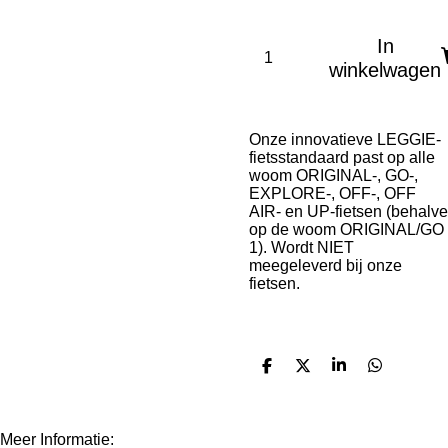
In
winkelwagen
Onze innovatieve LEGGIE-
fietsstandaard past op alle
woom ORIGINAL-, GO-,
EXPLORE-, OFF-, OFF
AIR- en UP-fietsen (behalve
op de woom ORIGINAL/GO
1). Wordt NIET
meegeleverd bij onze
fietsen.
D
D
S
D
e
e
h
e
l
e
a
l
e
l
r
e
n
e
n
Meer Informatie: