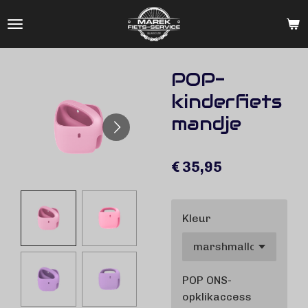
Ga
direct
naar
de
POP-
hoofdinhoud
kinderfiets
mandje
€ 35,95
Kleur
POP ONS-
opklikaccess