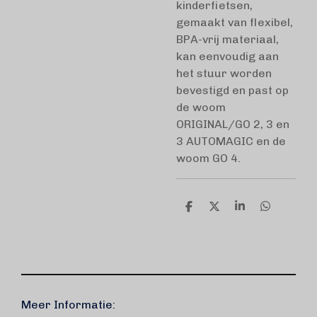
kinderfietsen,
gemaakt van flexibel,
BPA-vrij materiaal,
kan eenvoudig aan
het stuur worden
bevestigd en past op
de woom
ORIGINAL/GO 2, 3 en
3 AUTOMAGIC en de
woom GO 4.
D
D
S
D
e
e
h
e
l
e
a
l
e
l
r
e
n
e
n
Meer Informatie: