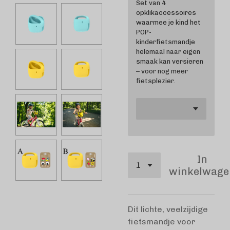
Set van 4
opklikaccessoires
waarmee je kind het
POP-
kinderfietsmandje
helemaal naar eigen
smaak kan versieren
– voor nog meer
fietsplezier.
In
winkelwage
Dit lichte, veelzijdige
fietsmandje voor