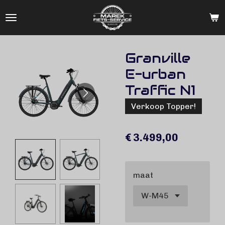
Ga
direct
naar
de
Granville
hoofdinhoud
E-urban
Traffic N1
Verkoop Topper!
€ 3.499,00
maat