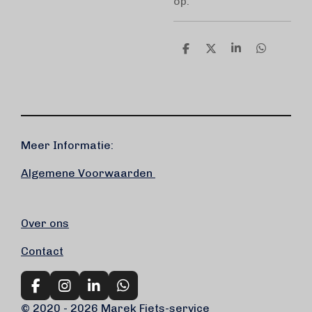
op.
D
D
S
D
e
e
h
e
l
e
a
l
e
l
r
e
n
e
n
Meer Informatie:
Algemene Voorwaarden
Over ons
Contact
F
I
L
W
a
n
i
h
© 2020 - 2026 Marek Fiets-service