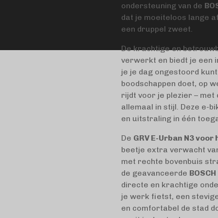
ondersteuning van de
BO
dat je moeiteloos lange 
een druppel zweet.
De krachtige en betrouwb
verwerkt en biedt je een
je je dag ongestoord kunt
boodschappen doet, op we
rijdt voor je plezier – me
allemaal in stijl. Deze e-
en uitstraling in één toeg
De
GRV E-Urban N3 voor 
beetje extra verwacht van
met rechte bovenbuis straal
de geavanceerde
BOSCH
directe en krachtige onde
je werk fietst, een stevi
en comfortabel de stad do