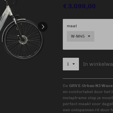
€ 3.099,00
maat
In winkelw
De
GRV E-Urban N3 Wave
en comfortabel door het le
instapframe stap je moeit
perfect maakt voor dagelij
een ontspannen rit door 