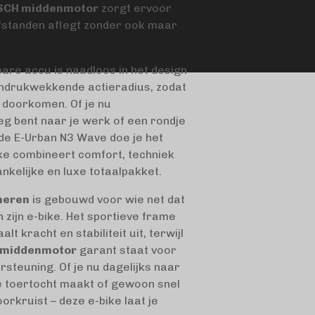
SCH middenmotor
zorgt ervoor
afstanden aflegt zonder ook maar
are accu is naadloos in het design
 indrukwekkende actieradius, zodat
 doorkomen. Of je nu
g bent naar je werk of een rondje
t de E-Urban N3 Wave doe je het
bike combineert comfort, techniek
ankelijke en luxe totaalpakket.
heren
is gebouwd voor wie net dat
 zijn e-bike. Het sportieve frame
t kracht en stabiliteit uit, terwijl
 middenmotor
garant staat voor
rsteuning. Of je nu dagelijks naar
ge toertocht maakt of gewoon snel
orkruist – deze e-bike laat je