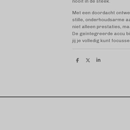
nooit in de steek.
Met een doordacht ontwer
stille, onderhoudsarme aa
niet alleen prestaties, m
De geïntegreerde accu bi
jij je volledig kunt focuss
D
D
S
e
e
h
l
e
a
e
l
r
n
e