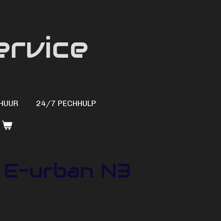
ervice
HUUR
24/7 PECHHULP
e E-urban N3