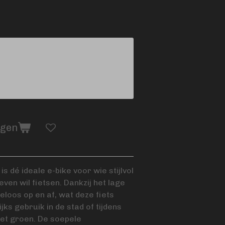
agen
is dé ideale e-bike voor wie stijlvol
ven wil fietsen. Dankzij het lage
eloos op en af, wat deze fiets
ks gebruik in de stad of tijdens
het groen. De soepele