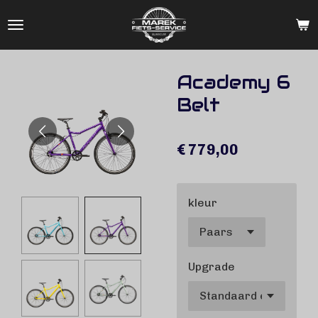
Ga
direct
naar
de
Academy 6
hoofdinhoud
Belt
€ 779,00
kleur
Upgrade