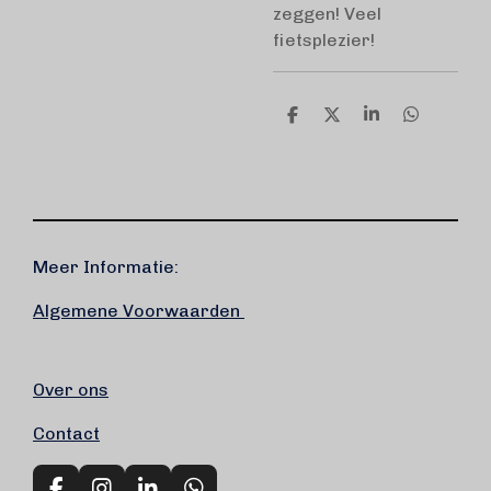
zeggen! Veel
fietsplezier!
D
D
S
D
e
e
h
e
l
e
a
l
e
l
r
e
n
e
n
Meer Informatie:
Algemene Voorwaarden
Over ons
Contact