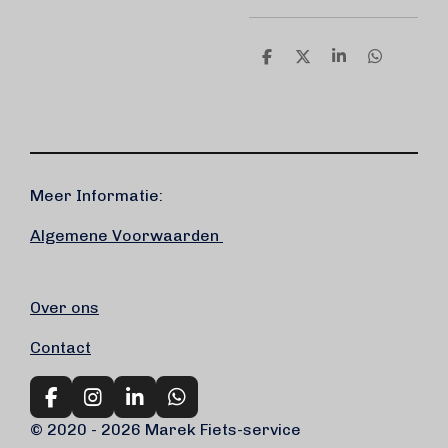
D
D
S
D
e
e
h
e
l
e
a
l
e
l
r
e
n
e
n
Meer Informatie:
Algemene Voorwaarden
Over ons
Contact
F
I
L
W
a
n
i
h
© 2020 - 2026 Marek Fiets-service
c
s
n
a