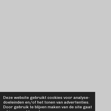
e
t
k
t
b
a
e
s
o
g
d
A
o
r
I
p
k
a
n
p
m
Deze website gebruikt cookies voor analyse-
doeleinden en/of het tonen van advertenties.
Door gebruik te blijven maken van de site gaat