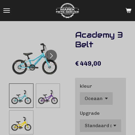
Ga
direct
naar
de
Academy 3
hoofdinhoud
Belt
€ 449,00
kleur
Upgrade