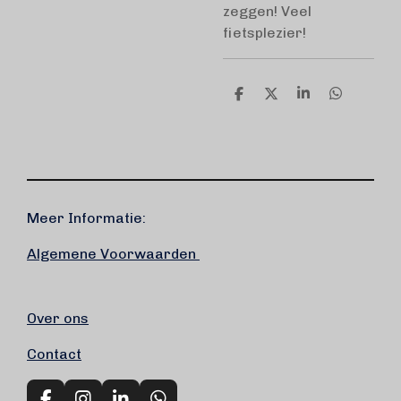
zeggen! Veel
fietsplezier!
D
D
S
D
e
e
h
e
l
e
a
l
e
l
r
e
n
e
n
Meer Informatie:
Algemene Voorwaarden
Over ons
Contact