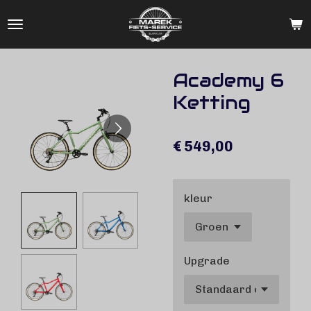
Ga
direct
naar
de
Academy 6
hoofdinhoud
Ketting
€ 549,00
kleur
Upgrade