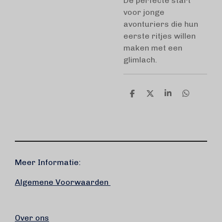
De perfecte start
voor jonge
avonturiers die hun
eerste ritjes willen
maken met een
glimlach.
D
D
S
D
e
e
h
e
l
e
a
l
e
l
r
e
n
e
n
Meer Informatie:
Algemene Voorwaarden
Over ons